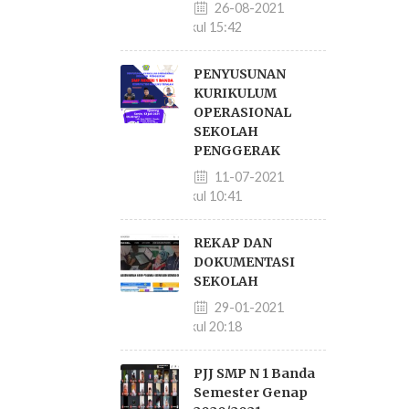
26-08-2021
pukul 15:42
PENYUSUNAN
KURIKULUM
OPERASIONAL
SEKOLAH
PENGGERAK
11-07-2021
pukul 10:41
REKAP DAN
DOKUMENTASI
SEKOLAH
29-01-2021
pukul 20:18
PJJ SMP N 1 Banda
Semester Genap