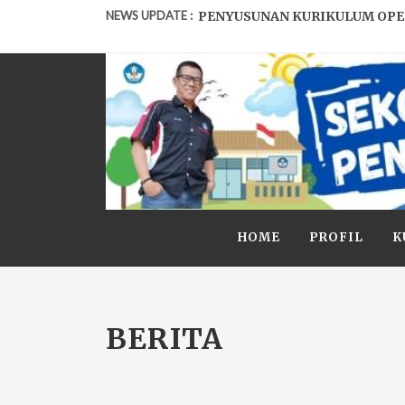
NEWS UPDATE :
PENYUSUNAN KURIKULUM OPE
REKAP DAN DOKUMENTASI SEK
PJJ SMP N 1 Banda Semester Ge
IHT PENGUATAN G-SUITE ...
TRANSFORMASI PENDIDIKAN M
PEMBEKALAN CALON PENDAMP
HOME
PROFIL
K
BIMTEK PEMBUATAN WEBSITE.
SEKOLAH BERMUTU 2019...
Pemberitahuan...
BERITA
UPACARA DETIK-DETIK PROKLA