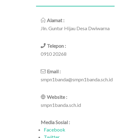
Alamat :
Jln. Guntur Hijau Desa Dwiwarna
Telepon :
0910 20268
Email :
smpn1banda@smpn1banda.sch.id
Website :
smpn1banda.sch.id
Media Sosial :
Facebook
Twitter