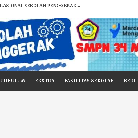
RASIONAL SEKOLAH PENGGERAK...
OLAH...
nap 2020/2021...
ENUJU KARAKTER BANGSA...
ING GURU PENGGERAK...
URIKULUM
EKSTRA
FASILITAS SEKOLAH
BERI
..
MASI KE 76...